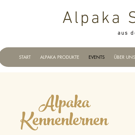
Alpaka 
aus d
START
ALPAKA PRODUKTE
EVENTS
ÜBER UN
Alpaka
Kennenlernen